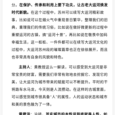
分。
在保护、传承和利用上要下功夫，让古老大运河焕发
时代新貌。
在这个过程中，苏州可以续写大运河精彩故
事，比如说可以在烟火气中重现昔日繁华，整理我们的旧
典，重理我们的传统习俗，比如说在做好微更新的过程中
重塑运河的古镇，搞“运河十景”，再比如说在敬畏中加码
幸福生活，这一桩桩、一件件都可以在续写大运河文化的
过程中，大运河苏州段的璀璨篇章也正在徐徐展开，而且
也非常具有自身的风貌和特色。
主持人
：黄教授这么一解读，可以感受到大运河是非
常宝贵的财富，需要我们非常有效地去挖掘它、发现它的
美，让大运河为城市带来的赋能可以不断提升。平时的干
将路车水马龙，今天则是人流攒动。在这样的古城里面，
可以感觉到城市很具备“人”的属性，人的运动状态和城市
和美的景色融为了一体。
黄建洪
：没错，
其实城市的本性说到底就是人性。如