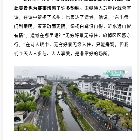
此美景也为赛事增添了许多韵味。
宋朝诗人苏舜钦就曾写
诗，在诗中赞扬了苏州，也表达了遗憾，他说，“东出盘
门刮眼明，萧萧疏雨更阴。绿杨白鹭俱自得，近水远山皆
有情”。遗憾在哪里呢？“无穷好景无缘住，旅棹区区暮亦
行。”在诗人眼中，无穷好景无缘入住，只能旁观，但我
们今天人人参与、人人享受，是非常好的场所。