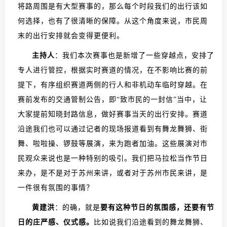
将路周围是有大型赛事的，那么每个时段我们的出行该如
何选择，也有了很清晰的保障。从这个角度来说，市民周
末的出行安排就会变得更便利。
主持人
：我们本次赛事也是新增了一些穿越点，安排了
专人进行管控，根据实时赛道的情况，在不影响比赛的前
提下，有序组织赛道两侧的行人和非机动车临时穿越。在
赛前发布的交通管制公告，即“致市民的一封信”当中，让
大家提前知晓封路信息，做好赛事当天的出行安排。赛道
沿途我们也可以通过记者的现场报道看到有舞龙舞狮、街
舞、啦啦操、锣鼓等展演，来为跑者加油。这些展演对市
民观众来说也是一种特别的吸引。我们把马拉松当作节日
来办，是不是对于苏州来讲，或者对于苏州市民来讲，是
一件很有氛围的事情？
黄建洪
：的确，就是
要有这种节日的氛围感，还要有节
日的庄严感、仪式感。
比如说我们沿途看到的舞龙舞狮、