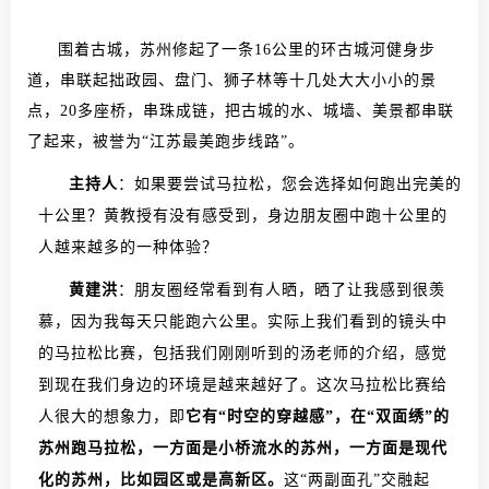
围着古城，苏州修起了一条16公里的环古城河健身步
道，串联起拙政园、盘门、狮子林等十几处大大小小的景
点，20多座桥，串珠成链，把古城的水、城墙、美景都串联
了起来，被誉为“江苏最美跑步线路”。
主持人
：如果要尝试马拉松，您会选择如何跑出完美的
十公里？黄教授有没有感受到，身边朋友圈中跑十公里的
人越来越多的一种体验？
黄建洪
：朋友圈经常看到有人晒，晒了让我感到很羡
慕，因为我每天只能跑六公里。实际上我们看到的镜头中
的马拉松比赛，包括我们刚刚听到的汤老师的介绍，感觉
到现在我们身边的环境是越来越好了。这次马拉松比赛给
人很大的想象力，即
它有“时空的穿越感”，在“双面绣”的
苏州跑马拉松，一方面是小桥流水的苏州，一方面是现代
化的苏州，比如园区或是高新区。
这“两副面孔”交融起