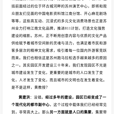
括前面经过的位于环古城河畔的苏州演艺中心，即将和观
众朋友们见面的中国电影资料馆江南分馆、开心麻花剧场
等等，这些高互动、沉浸式的多元文化消费场景也正是苏
州全力打响江南文化品牌，推进811计划，打造文化强势
建设的缩影。苏州，正不断用创意内容与优质的文化产品
供给赋予着城市空间新的灵魂与活力，也满足着市民和游
客多层次的精神文化需求，吸引着每一位国内外游客竞跃
而来。我们也相信这是苏州跑马拉松选手越来越多的原因
之一。其实园区开发建设三十年来，我们发现园区不光是
城市建设发生了变化，更重要的是城市的人口发生了变
化，人才发生了变化，而且城市的文明也在发生着变化。
是不是这样，黄教授？
黄建洪
：没错。
经过多年的建设，园区已经变成了一
个现代化的都市副中心
，这个过程中载体我们已经经常见
到，非常高大上。那么
另一方面就是人口的集聚
，集聚带