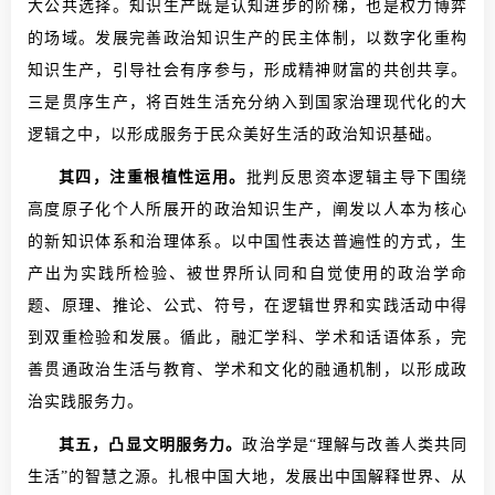
大公共选择。知识生产既是认知进步的阶梯，也是权力博弈
的场域。发展完善政治知识生产的民主体制，以数字化重构
知识生产，引导社会有序参与，形成精神财富的共创共享。
三是贯序生产，将百姓生活充分纳入到国家治理现代化的大
逻辑之中，以形成服务于民众美好生活的政治知识基础。
其四，注重根植性运用。
批判反思资本逻辑主导下围绕
高度原子化个人所展开的政治知识生产，阐发以人本为核心
的新知识体系和治理体系。以中国性表达普遍性的方式，生
产出为实践所检验、被世界所认同和自觉使用的政治学命
题、原理、推论、公式、符号，在逻辑世界和实践活动中得
到双重检验和发展。循此，融汇学科、学术和话语体系，完
善贯通政治生活与教育、学术和文化的融通机制，以形成政
治实践服务力。
其五，凸显文明服务力。
政治学是“理解与改善人类共同
生活”的智慧之源。扎根中国大地，发展出中国解释世界、从