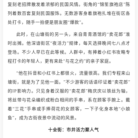
复刻老招牌散发着浓郁的民国风情。街角的“锦笙旗袍店”陈
列着数百套复刻民国服饰。无数游客身着旗袍扎堆在街区各
处打卡，随手一拍便是朋友圈“爆款”。
此时，在山塘街的另一头，来自青青酒馆的“卖花郎”准
时出摊。他深谙街区“夜活力”规律，每天选择晚间七八点才
登场。不少人早已在此等候。人群中，有捧着小红书攻略专
程打卡的年轻人，更有来赴“与花之约”的亲子家庭。
“他在抖音和小红书上都很火，流量很高。我们专程来山
塘街，就是为了见他一面。”不少游客的话语印证着“卖花郎”
的IP影响力。只见身着汉服的“卖花郎”梅庆庆以铁丝为轴，
将丝带与花朵编织成粉白相间的手串，系在顾客手腕上。戴
着“三花”手串或手捧荷花的女顾客，一下子化身本地“小娘
鱼”，成为古街夜景中流动的风景。
十全街：市井活力聚人气