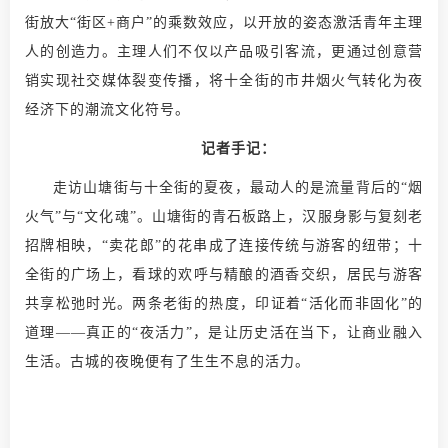
街放大“街区+商户”的乘数效应，以开放的姿态激活青年主理
人的创造力。主理人们不仅以产品吸引客流，更通过创意营
销实现社交媒体裂变传播，将十全街的市井烟火气转化为夜
经济下的潮流文化符号。
记者手记：
走访山塘街与十全街的夏夜，最动人的是流量背后的“烟
火气”与“文化魂”。山塘街的青石板路上，汉服身影与复刻老
招牌相映，“卖花郎”的花串成了连接传统与游客的纽带；十
全街的广场上，看球的欢呼与精酿的酒香交织，居民与游客
共享松弛时光。两条老街的热度，印证着“活化而非固化”的
道理——真正的“夜活力”，是让历史活在当下，让商业融入
生活。古城的夜晚便有了生生不息的活力。