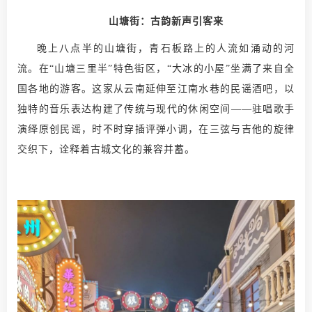
山塘街：古韵新声引客来
晚上八点半的山塘街，青石板路上的人流如涌动的河
流。在“山塘三里半”特色街区，“大冰的小屋”坐满了来自全
国各地的游客。这家从云南延伸至江南水巷的民谣酒吧，以
独特的音乐表达构建了传统与现代的休闲空间——驻唱歌手
演绎原创民谣，时不时穿插评弹小调，在三弦与吉他的旋律
交织下，诠释着古城文化的兼容并蓄。