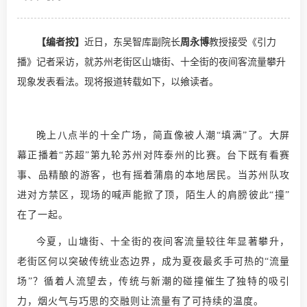
【编者按】
近日，东吴智库副院长
周永博
教授接受《引力
播》记者采访，就苏州老街区山塘街、十全街的夜间客流量攀升
现象发表看法。
现将报道转载如下，以飨读者。
晚上八点半的十全广场，简直像被人潮“填满”了。大屏
幕正播着“苏超”第九轮苏州对阵泰州的比赛。台下既有看赛
事、品精酿的游客，也有摇着蒲扇的本地居民。当苏州队攻
进对方禁区，现场的喊声能掀了顶，陌生人的肩膀彼此“撞”
在了一起。
今夏，山塘街、十全街的夜间客流量较往年显著攀升，
老街区何以突破传统业态边界，成为夏夜最炙手可热的“流量
场”？循着人流望去，传统与新潮的碰撞催生了独特的吸引
力，烟火气与巧思的交融则让流量有了可持续的温度。