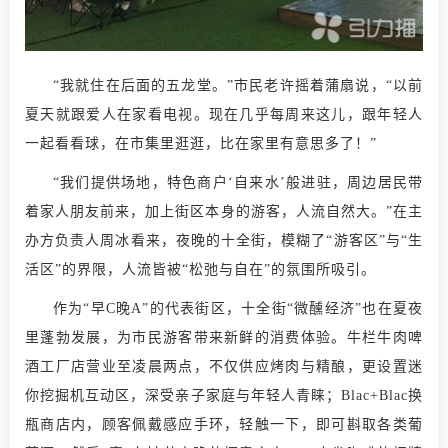
“我就住在后面的五龙堂。”市民老许摇着蒲扇说，“以前
夏天就跟爱人在家看电视。现在几乎每周来这儿，跟年轻人
一起看看球，在市集里逛逛，比在家里有意思多了！”
“我们提供场地，特色商户‘自来水’般进驻，周边居民带
着家人朋友前来，加上街区本身的游客，人流自然大。”在主
办方负责人周冰看来，夜晚的十全街，模糊了“游客区”与“生
活区”的界限，人流皆被“松弛与自在”的氛围所吸引。
作为“早C晚A”的代表街区，十全街“微醺经济”也在夏夜
里蓬勃发展，为市民游客带来新鲜的消费体验。牛栏牛肉啤
酒工厂店营业至凌晨两点，不仅供应烤肉与精酿，更设置迷
你挖掘机互动区，深受亲子家庭与年轻人青睐；Blac+Blac换
瓶商店内，顾客佩戴感应手环，轻触一下，即可斟取各类葡