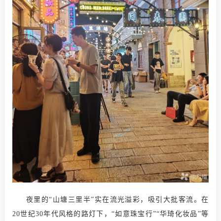
夜里的“山塘三里半”实在流光溢彩，吸引大批客流。在
20世纪30年代风格的路灯下，“如意珠宝行”“华琦化妆品”等