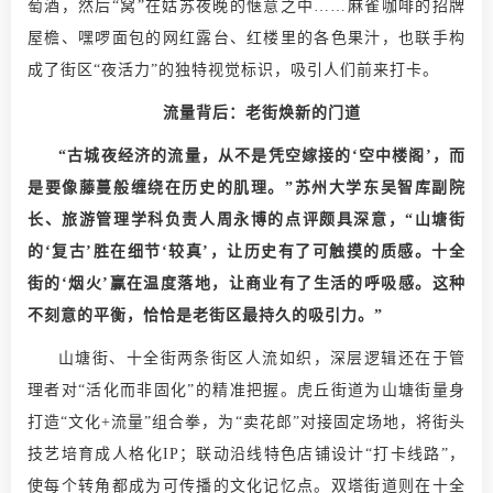
萄酒，然后“窝”在姑苏夜晚的惬意之中……麻雀咖啡的招牌
屋檐、嘿啰面包的网红露台、红楼里的各色果汁，也联手构
成了街区“夜活力”的独特视觉标识，吸引人们前来打卡。
流量背后：老街焕新的门道
“古城夜经济的流量，从不是凭空嫁接的‘空中楼阁’，而
是要像藤蔓般缠绕在历史的肌理。”苏州大学东吴智库副院
长、旅游管理学科负责人周永博的点评颇具深意，“山塘街
的‘复古’胜在细节‘较真’，让历史有了可触摸的质感。十全
街的‘烟火’赢在温度落地，让商业有了生活的呼吸感。这种
不刻意的平衡，恰恰是老街区最持久的吸引力。”
山塘街、十全街两条街区人流如织，深层逻辑还在于管
理者对“活化而非固化”的精准把握。虎丘街道为山塘街量身
打造“文化+流量”组合拳，为“卖花郎”对接固定场地，将街头
技艺培育成人格化IP；联动沿线特色店铺设计“打卡线路”，
使每个转角都成为可传播的文化记忆点。双塔街道则在十全